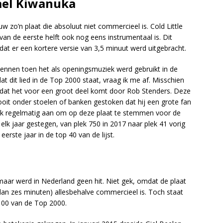
hael Kiwanuka
uw zo’n plaat die absoluut niet commercieel is. Cold Little
van de eerste helft ook nog eens instrumentaal is. Dit
at er een kortere versie van 3,5 minuut werd uitgebracht.
kennen toen het als openingsmuziek werd gebruikt in de
dat dit lied in de Top 2000 staat, vraag ik me af. Misschien
k dat het voor een groot deel komt door Rob Stenders. Deze
oit onder stoelen of banken gestoken dat hij een grote fan
ook regelmatig aan om op deze plaat te stemmen voor de
 elk jaar gestegen, van plek 750 in 2017 naar plek 41 vorig
eerste jaar in de top 40 van de lijst.
maar werd in Nederland geen hit. Niet gek, omdat de plaat
dan zes minuten) allesbehalve commercieel is. Toch staat
100 van de Top 2000.