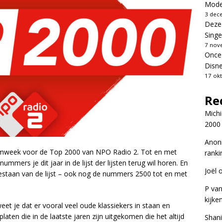
Moder
3 dec
Deze
Singe
7 nov
Once 
Disn
17 ok
Re
Michi
2000
Anon
temweek voor de Top 2000 van NPO Radio 2. Tot en met
ranki
mmers je dit jaar in de lijst der lijsten terug wil horen. En
Joël
 bestaan van de lijst – ook nog de nummers 2500 tot en met
P van
kijke
weet je dat er vooral veel oude klassiekers in staan en
ten die in de laatste jaren zijn uitgekomen die het altijd
Shan