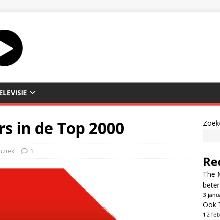
ELEVISIE
s in de Top 2000
Zoek
uziek
1
Re
The M
beter
3 janu
Ook T
12 feb