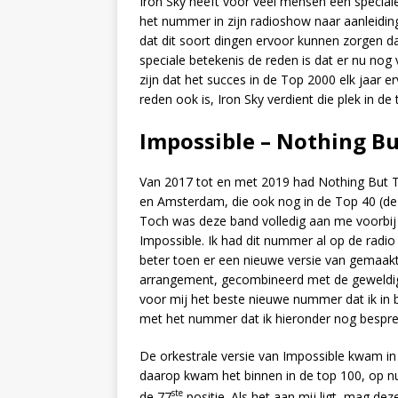
Iron Sky heeft voor veel mensen een speciale
het nummer in zijn radioshow naar aanleiding
dat dit soort dingen ervoor kunnen zorgen d
speciale betekenis de reden is dat er nu nog 
zijn dat het succes in de Top 2000 elk jaar
reden ook is, Iron Sky verdient die plek in d
Impossible – Nothing Bu
Van 2017 tot en met 2019 had Nothing But 
en Amsterdam, die ook nog in de Top 40 (de h
Toch was deze band volledig aan me voorbij
Impossible. Ik had dit nummer al op de radi
beter toen er een nieuwe versie van gemaakt
arrangement, gecombineerd met de geweldi
voor mij het beste nieuwe nummer dat ik in 
met het nummer dat ik hieronder nog bespree
De orkestrale versie van Impossible kwam in
daarop kwam het binnen in de top 100, op n
ste
de 77
positie. Als het aan mij ligt, mag de