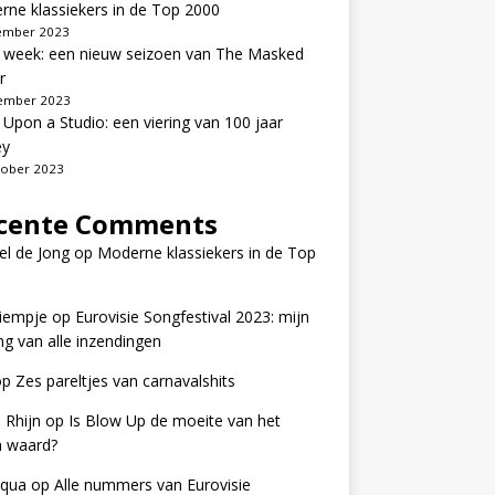
ne klassiekers in de Top 2000
ember 2023
 week: een nieuw seizoen van The Masked
r
ember 2023
Upon a Studio: een viering van 100 jaar
ey
tober 2023
cente Comments
el de Jong
op
Moderne klassiekers in de Top
iempje
op
Eurovisie Songfestival 2023: mijn
ng van alle inzendingen
op
Zes pareltjes van carnavalshits
 Rhijn
op
Is Blow Up de moeite van het
n waard?
iqua
op
Alle nummers van Eurovisie