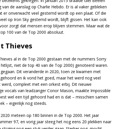
 betekenis gekregen. In januari 2015 draaide Giel Beelen
 van de aanslag op Charlie Hebdo. Er is al vaker gebleken
at er onverwacht veel gestemd wordt op een plaat. Of die
veel op Iron Sky gestemd wordt, blijft gissen. Het kan ook
 ervoor zorgt dat mensen erop blijven stemmen. Maar wat de
e top 100 van de Top 2000 absoluut.
t Thieves
Thieves al in de Top 2000 gestaan met de nummers Sorry
itlijst, niet de top 40 van de Top 2000) genoteerd waren.
 gegaan. Dit veranderde in 2020, toen ze kwamen met
o gehoord en ik vond het goed, maar het werd nog veel
 werd, compleet met een orkest erbij. Dit nieuwe
ge vocals van leadzanger Conor Mason, maakte Impossible
best wel een tijd gehoord had en is dat – misschien samen
k – eigenlijk nog steeds.
 2020 meteen op 180 binnen in de Top 2000. Het jaar
ummer 97, en vorig jaar steeg het nog eens 20 plekken naar
ze stijging nog een stuk verder gaan. Sterker nog, mocht