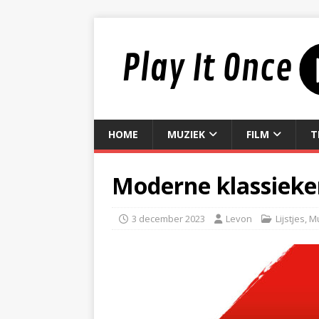
HOME
MUZIEK
FILM
T
Moderne klassieker
3 december 2023
Levon
Lijstjes
,
M