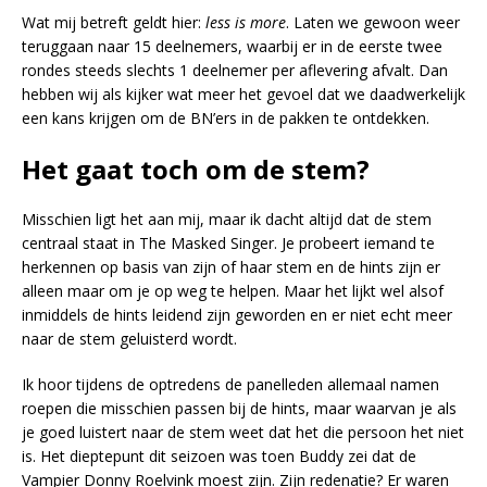
Wat mij betreft geldt hier:
less is more
. Laten we gewoon weer
teruggaan naar 15 deelnemers, waarbij er in de eerste twee
rondes steeds slechts 1 deelnemer per aflevering afvalt. Dan
hebben wij als kijker wat meer het gevoel dat we daadwerkelijk
een kans krijgen om de BN’ers in de pakken te ontdekken.
Het gaat toch om de stem?
Misschien ligt het aan mij, maar ik dacht altijd dat de stem
centraal staat in The Masked Singer. Je probeert iemand te
herkennen op basis van zijn of haar stem en de hints zijn er
alleen maar om je op weg te helpen. Maar het lijkt wel alsof
inmiddels de hints leidend zijn geworden en er niet echt meer
naar de stem geluisterd wordt.
Ik hoor tijdens de optredens de panelleden allemaal namen
roepen die misschien passen bij de hints, maar waarvan je als
je goed luistert naar de stem weet dat het die persoon het niet
is. Het dieptepunt dit seizoen was toen Buddy zei dat de
Vampier Donny Roelvink moest zijn. Zijn redenatie? Er waren