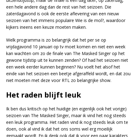
uitzendtijdstip, maar de finale is een dag later, op zaterdag,
een hele andere dag dan de rest van het seizoen. Die
zaterdagavond is ook de eerste aflevering van een nieuw
seizoen van het immens populaire Wie is de mol?, waardoor
kijkers ineens een keuze moeten maken.
Welk programma is zo belangrijk dat het per se op
vrijdagavond 10 januari op tv moet komen en niet een week
kan wachten om zo de finale van The Masked Singer op het
gewone tijdstip uit te kunnen zenden? Of had het seizoen niet
een week eerder kunnen beginnen? Nu voelt het alsof het
einde van het seizoen een beetje afgeraffeld wordt, en dat zou
niet moeten met deze voor RTL zo belangrijke show.
Het raden blijft leuk
Ik ben dus kritisch op het huidige (en eigenlijk ook het vorige)
seizoen van The Masked Singer, maar ik vind het nog steeds
een leuk programma. Het raden vind ik nog steeds leuk om te
doen, ook al vind ik dat het ons soms wel erg moeilijk
gemaakt wordt. En ik denk ook dat ik voor een paar karakters