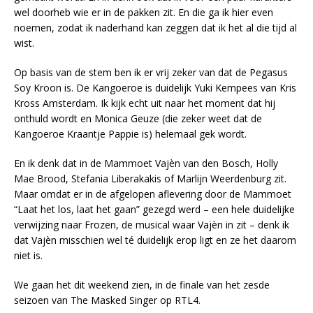
wel doorheb wie er in de pakken zit. En die ga ik hier even
noemen, zodat ik naderhand kan zeggen dat ik het al die tijd al
wist.
Op basis van de stem ben ik er vrij zeker van dat de Pegasus
Soy Kroon is. De Kangoeroe is duidelijk Yuki Kempees van Kris
Kross Amsterdam. Ik kijk echt uit naar het moment dat hij
onthuld wordt en Monica Geuze (die zeker weet dat de
Kangoeroe Kraantje Pappie is) helemaal gek wordt.
En ik denk dat in de Mammoet Vajèn van den Bosch, Holly
Mae Brood, Stefania Liberakakis of Marlijn Weerdenburg zit.
Maar omdat er in de afgelopen aflevering door de Mammoet
“Laat het los, laat het gaan” gezegd werd – een hele duidelijke
verwijzing naar Frozen, de musical waar Vajèn in zit – denk ik
dat Vajèn misschien wel té duidelijk erop ligt en ze het daarom
niet is.
We gaan het dit weekend zien, in de finale van het zesde
seizoen van The Masked Singer op RTL4.