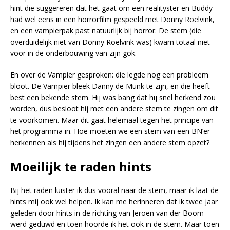
hint die suggereren dat het gaat om een realityster en Buddy
had wel eens in een horrorfilm gespeeld met Donny Roelvink,
en een vampierpak past natuurlijk bij horror. De stem (die
overduidelijk niet van Donny Roelvink was) kwam totaal niet
voor in de onderbouwing van zijn gok.
En over de Vampier gesproken: die legde nog een probleem
bloot. De Vampier bleek Danny de Munk te zijn, en die heeft
best een bekende stem. Hij was bang dat hij snel herkend zou
worden, dus besloot hij met een andere stem te zingen om dit
te voorkomen. Maar dit gaat helemaal tegen het principe van
het programma in. Hoe moeten we een stem van een BN’er
herkennen als hij tijdens het zingen een andere stem opzet?
Moeilijk te raden hints
Bij het raden luister ik dus vooral naar de stem, maar ik laat de
hints mij ook wel helpen. Ik kan me herinneren dat ik twee jaar
geleden door hints in de richting van Jeroen van der Boom
werd geduwd en toen hoorde ik het ook in de stem. Maar toen