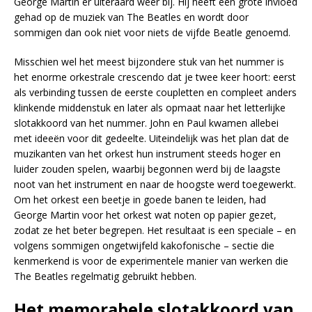
George Martin er uiteraard weer bij. Hij heeft een grote invloed
gehad op de muziek van The Beatles en wordt door
sommigen dan ook niet voor niets de vijfde Beatle genoemd.
Misschien wel het meest bijzondere stuk van het nummer is
het enorme orkestrale crescendo dat je twee keer hoort: eerst
als verbinding tussen de eerste coupletten en compleet anders
klinkende middenstuk en later als opmaat naar het letterlijke
slotakkoord van het nummer. John en Paul kwamen allebei
met ideeën voor dit gedeelte. Uiteindelijk was het plan dat de
muzikanten van het orkest hun instrument steeds hoger en
luider zouden spelen, waarbij begonnen werd bij de laagste
noot van het instrument en naar de hoogste werd toegewerkt.
Om het orkest een beetje in goede banen te leiden, had
George Martin voor het orkest wat noten op papier gezet,
zodat ze het beter begrepen. Het resultaat is een speciale – en
volgens sommigen ongetwijfeld kakofonische – sectie die
kenmerkend is voor de experimentele manier van werken die
The Beatles regelmatig gebruikt hebben.
Het memorabele slotakkoord van