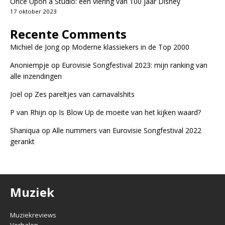
Once Upon a Studio: een viering van 100 jaar Disney
17 oktober 2023
Recente Comments
Michiel de Jong
op
Moderne klassiekers in de Top 2000
Anoniempje
op
Eurovisie Songfestival 2023: mijn ranking van
alle inzendingen
Joël
op
Zes pareltjes van carnavalshits
P van Rhijn
op
Is Blow Up de moeite van het kijken waard?
Shaniqua
op
Alle nummers van Eurovisie Songfestival 2022
gerankt
Muziek
Muziekreviews
Verhalen