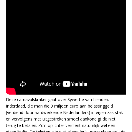
Deze carnavalskraker gaat over Sywertje van Lienden.
Inderdaad, die man die 9 miljoen euro aan belastinggeld
(verdiend door hardwerkende Nederlanders) in eigen zak stak
en vervolgens met uitgestreken smoel aankondigt dit niet
terug te betalen. Zo’n oplichter verdient natuurlijk wel een
eigen liedje. De teksten zijn niet alleen leuk, maar slaan ook de