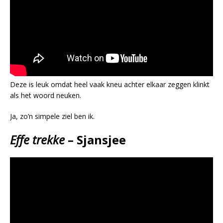
Deze is leuk omdat heel vaak kneu achter elkaar zeggen klinkt
als het woord neuken.
Ja, zo’n simpele ziel ben ik.
Effe trekke
– Sjansjee