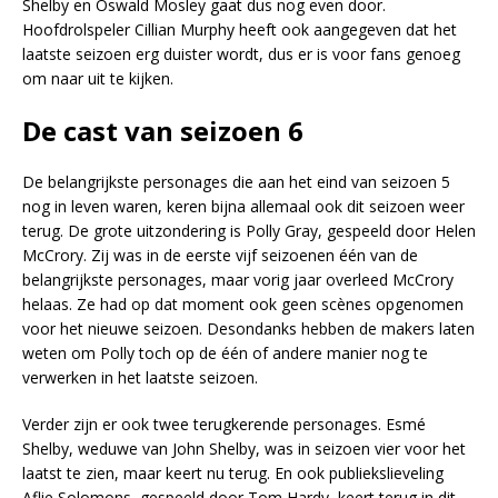
Shelby en Oswald Mosley gaat dus nog even door.
Hoofdrolspeler Cillian Murphy heeft ook aangegeven dat het
laatste seizoen erg duister wordt, dus er is voor fans genoeg
om naar uit te kijken.
De cast van seizoen 6
De belangrijkste personages die aan het eind van seizoen 5
nog in leven waren, keren bijna allemaal ook dit seizoen weer
terug. De grote uitzondering is Polly Gray, gespeeld door Helen
McCrory. Zij was in de eerste vijf seizoenen één van de
belangrijkste personages, maar vorig jaar overleed McCrory
helaas. Ze had op dat moment ook geen scènes opgenomen
voor het nieuwe seizoen. Desondanks hebben de makers laten
weten om Polly toch op de één of andere manier nog te
verwerken in het laatste seizoen.
Verder zijn er ook twee terugkerende personages. Esmé
Shelby, weduwe van John Shelby, was in seizoen vier voor het
laatst te zien, maar keert nu terug. En ook publiekslieveling
Aflie Solomons, gespeeld door Tom Hardy, keert terug in dit